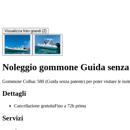
Visualizza foto grandi (2)
Noleggio
gommone
Guida
senza
Gommone
Colbac
580
(Guida
senza
patente)
per
poter
visitare
le
isol
Dettagli
Cancellazione gratuita
Fino a 72h prima
Servizi