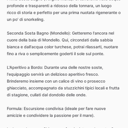
profonde
e
trasparenti
a
ridosso
della
tonnara,
un
luogo
ricco
di
storia
e
perfetto
per
una
prima
nuotata
rigenerante
o
un
po'
di
snorkeling.
Seconda
Sosta
Bagno
(Mondello):
Getteremo
l'ancora
nel
cuore
della
baia
di
Mondello.
Qui,
circondati
dalla
sabbia
bianca
e
dall'acqua
color
turchese,
potrai
rilassarti,
nuotare
fino
a
riva
o
semplicemente
goderti
il
sole
sul
ponte.
L'Aperitivo
a
Bordo:
Durante
una
delle
nostre
soste,
l'equipaggio
servirà
un
delizioso
aperitivo
fresco.
Brinderemo
insieme
con
un
calice
di
vino
o
prosecco
ghiacciato,
accompagnato
da
stuzzichini
tipici
locali
e
frutta
di
stagione,
cullati
dal
dondolio
delle
onde.
Formula:
Escursione
condivisa
(ideale
per
fare
nuove
amicizie
e
condividere
la
passione
per
il
mare).