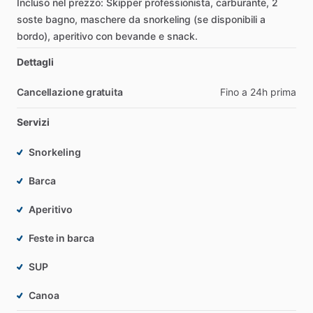
Incluso
nel
prezzo:
Skipper
professionista,
carburante,
2
soste
bagno,
maschere
da
snorkeling
(se
disponibili
a
bordo),
aperitivo
con
bevande
e
snack.
Dettagli
Cancellazione gratuita
Fino a 24h prima
Servizi
Snorkeling
Barca
Aperitivo
Feste in barca
SUP
Canoa