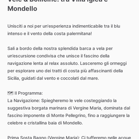
Mondello
Unisciti
a
noi
per
un'esperienza
indimenticabile
tra
il
blu
intenso
e
il
vento
della
costa
palermitana!
Sali
a
bordo
della
nostra
splendida
barca
a
vela
per
un’escursione
condivisa
che
unisce
il
fascino
della
navigazione
lenta
al
relax
assoluto.
Lasceremo
gli
ormeggi
per
esplorare
uno
dei
tratti
di
costa
più
affascinanti
della
Sicilia,
guidati
dal
vento
e
coccolati
dal
mare.
🗺️
Il
Programma:
La
Navigazione:
Spiegheremo
le
vele
costeggiando
la
suggestiva
borgata
marinara
di
Vergine
Maria,
dominata
dal
fascino
imponente
di
Monte
Pellegrino,
fino
a
raggiungere
la
celebre
e
cristallina
baia
di
Mondello.
Prima
Sosta
Bagno
(Vergine
Maria):
Ci
tufferemo
nelle
acque