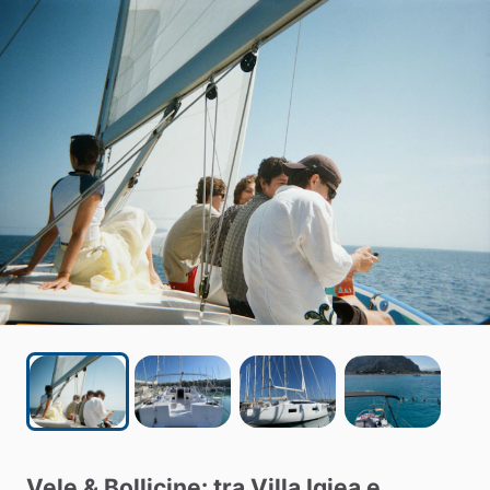
Vele
&
Bollicine:
tra
Villa
Igiea
e