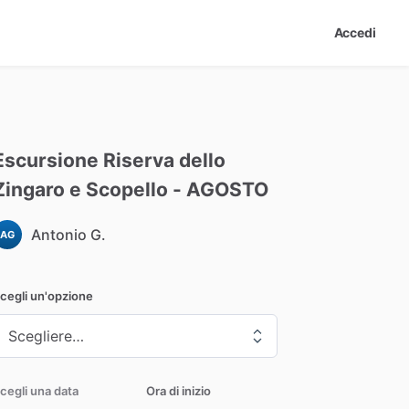
Accedi
Escursione
Riserva
dello
Zingaro
e
Scopello
-
AGOSTO
Antonio G.
AG
cegli un'opzione
cegli una data
Ora di inizio