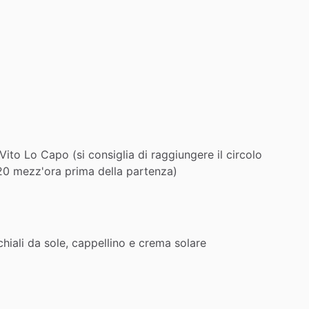
Vito
Lo
Capo
(si
consiglia
di
raggiungere
il
circolo
20
mezz'ora
prima
della
partenza)
hiali
da
sole,
cappellino
e
crema
solare