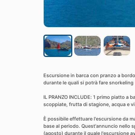
Escursione
in
barca
con
pranzo
a
bord
durante
le
quali
si
potrà
fare
snorkeling
IL
PRANZO
INCLUDE:
1
primo
piatto
a
b
scoppiate,
frutta
di
stagione,
acqua
e
v
È
possibile
effettuare
l'escursione
da
m
base
al
periodo.
Quest'annuncio
nello
s
(agosto)
durante
il
quale
l'escursione
a