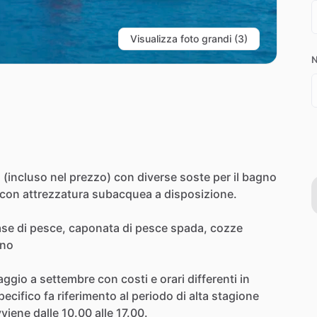
Visualizza foto grandi (3)
N
o
(incluso
nel
prezzo)
con
diverse
soste
per
il
bagno
con
attrezzatura
subacquea
a
disposizione.
ase
di
pesce,
caponata
di
pesce
spada,
cozze
ino
aggio
a
settembre
con
costi
e
orari
differenti
in
pecifico
fa
riferimento
al
periodo
di
alta
stagione
vviene
dalle
10.00
alle
17.00.