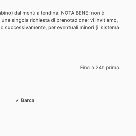
mbino)
dal
menù
a
tendina.
NOTA
BENE:
non
è
n
una
singola
richiesta
di
prenotazione;
vi
invitiamo,
lo
successivamente,
per
eventuali
minori
(il
sistema
Fino a 24h prima
Barca