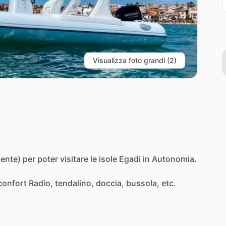
Visualizza foto grandi (2)
tente)
per
poter
visitare
le
isole
Egadi
in
Autonomia.
confort
Radio,
tendalino,
doccia,
bussola,
etc.