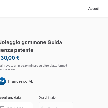
Accedi
Noleggio
gommone
Guida
senza
patente
130,00 €
ai trovato un prezzo minore su altre piattaforme?
egnalacelo
Francesco M.
FM
cegli una data
Ora di inizio