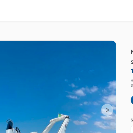
H
S
S