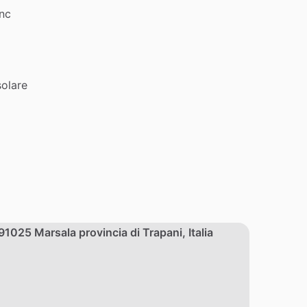
nc
solare