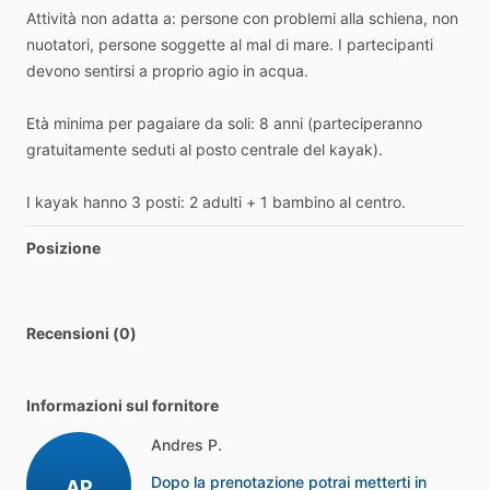
Attività
non
adatta
a:
persone
con
problemi
alla
schiena,
non
nuotatori,
persone
soggette
al
mal
di
mare.
I
partecipanti
devono
sentirsi
a
proprio
agio
in
acqua.
Età
minima
per
pagaiare
da
soli:
8
anni
(parteciperanno
gratuitamente
seduti
al
posto
centrale
del
kayak).
I
kayak
hanno
3
posti:
2
adulti
+
1
bambino
al
centro.
Posizione
Recensioni (0)
Informazioni sul fornitore
Andres P.
Dopo la prenotazione potrai metterti in
AP