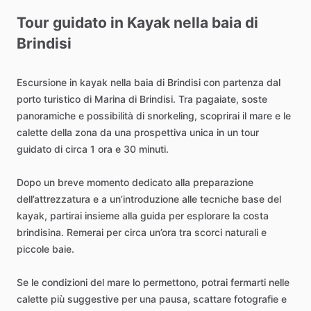
Tour
guidato
in
Kayak
nella
baia
di
Brindisi
Escursione
in
kayak
nella
baia
di
Brindisi
con
partenza
dal
porto
turistico
di
Marina
di
Brindisi.
Tra
pagaiate,
soste
panoramiche
e
possibilità
di
snorkeling,
scoprirai
il
mare
e
le
calette
della
zona
da
una
prospettiva
unica
in
un
tour
guidato
di
circa
1
ora
e
30
minuti.
Dopo
un
breve
momento
dedicato
alla
preparazione
dell’attrezzatura
e
a
un’introduzione
alle
tecniche
base
del
kayak,
partirai
insieme
alla
guida
per
esplorare
la
costa
brindisina.
Remerai
per
circa
un’ora
tra
scorci
naturali
e
piccole
baie.
Se
le
condizioni
del
mare
lo
permettono,
potrai
fermarti
nelle
calette
più
suggestive
per
una
pausa,
scattare
fotografie
e