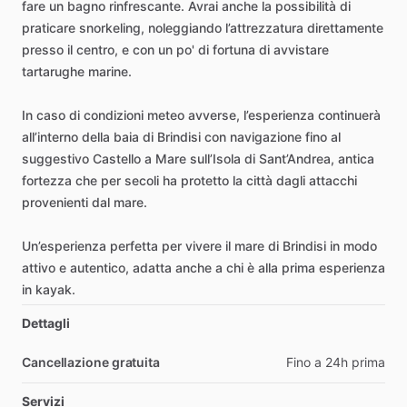
fare
un
bagno
rinfrescante.
Avrai
anche
la
possibilità
di
praticare
snorkeling,
noleggiando
l’attrezzatura
direttamente
presso
il
centro,
e
con
un
po'
di
fortuna
di
avvistare
tartarughe
marine.
In
caso
di
condizioni
meteo
avverse,
l’esperienza
continuerà
all’interno
della
baia
di
Brindisi
con
navigazione
fino
al
suggestivo
Castello
a
Mare
sull’Isola
di
Sant’Andrea,
antica
fortezza
che
per
secoli
ha
protetto
la
città
dagli
attacchi
provenienti
dal
mare.
Un’esperienza
perfetta
per
vivere
il
mare
di
Brindisi
in
modo
attivo
e
autentico,
adatta
anche
a
chi
è
alla
prima
esperienza
in
kayak.
Dettagli
Cancellazione gratuita
Fino a 24h prima
Servizi